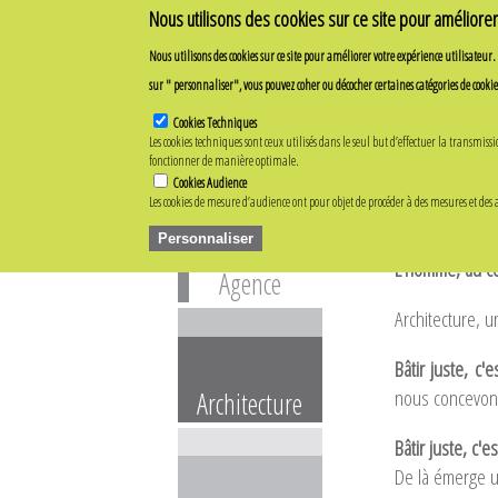
Nous utilisons des cookies sur ce site pour améliorer 
Nous utilisons des cookies sur ce site pour améliorer votre expérience utilisateur.
sur " personnaliser", vous pouvez coher ou décocher certaines catégories de cookie
Cookies Techniques
Les cookies techniques sont ceux utilisés dans le seul but d’effectuer la trans
Accueil
fonctionner de manière optimale.
Cookies Audience
Regar
Les cookies de mesure d’audience ont pour objet de procéder à des mesures et des 
Personnaliser
L'homme, au cœ
Agence
Architecture, ur
Bâtir juste, c'
nous concevons
Architecture
Bâtir juste, c'
De là émerge un