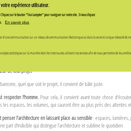
votre expérience utilisateur.
Cliquez sur le bouton "Tout accepter" pour naviguer sur notre site.
Si vous cliquez
s.
En savoir plus
mission d’une communication sur un réseau de communication électronique ou dans la seule et unique nécessité de re
Bâtir juste, c
d
Equipe
Métiers
Méthodol
analyses statistiques sur la manière dont les internautes utilisent nos services afin de nous permettre de les amélio
ur de tout projet
banisme, quel que soit le projet, il convient de bâtir juste.
est respecter l'homme.
Pour cela, il convient avant toute chose d'écoute
 les espaces, les volumes, qui sauront être au plus près des attentes e
est penser l’architecture en laissant place au sensible
: espaces, lumières,
e part d'indicible qui distingue l’architecture et sublime le quotidien.