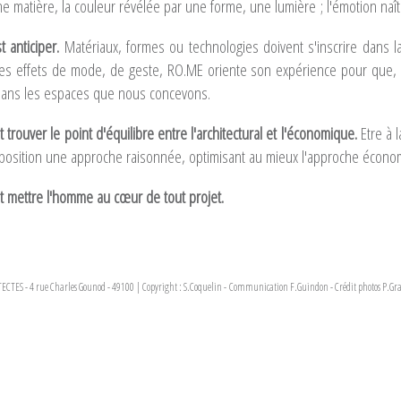
e matière, la couleur révélée par une forme, une lumière ; l'émotion naît
st anticiper.
Matériaux, formes ou technologies doivent s'inscrire dans
des effets de mode, de geste, RO.ME oriente son expérience pour que, l
dans les espaces que nous concevons.
st trouver le point d'équilibre entre l'architectural et l'économique.
Etre à 
position une approche raisonnée, optimisant au mieux l'approche écono
est mettre l'homme au cœur de tout projet.
CTES - 4 rue Charles Gounod - 49100 | Copyright : S.Coquelin - Communication F.Guindon - Crédit photos P.Gra