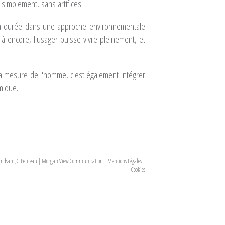
 simplement, sans artifices.
 la durée dans une approche environnementale
à encore, l'usager puisse vivre pleinement, et
la mesure de l'homme, c'est également intégrer
mique.
ndsard, C.Petiteau
|
Morgan View Communication
|
Mentions Légales
|
Cookies