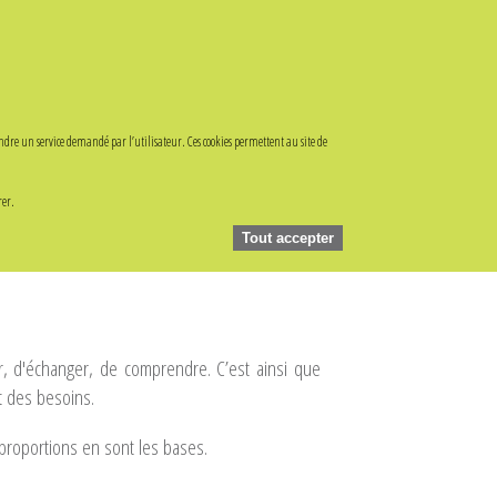
ndre un service demandé par l’utilisateur. Ces cookies permettent au site de
'est mettre l'homme au coeur de tout projet
ogie
Environnement
rer.
Tout accepter
r, d'échanger, de comprendre. C’est ainsi que
t des besoins.
 proportions en sont les bases.