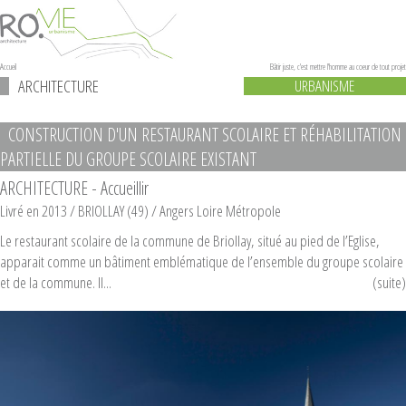
Accueil
Bâtir juste, c'est mettre l'homme au coeur de tout projet
ARCHITECTURE
URBANISME
CONSTRUCTION D'UN RESTAURANT SCOLAIRE ET RÉHABILITATION
PARTIELLE DU GROUPE SCOLAIRE EXISTANT
ARCHITECTURE - Accueillir
Livré en 2013
/ BRIOLLAY (49) /
Angers Loire Métropole
Le restaurant scolaire de la commune de Briollay, situé au pied de l’Eglise,
apparait comme un bâtiment emblématique de l’ensemble du groupe scolaire
et de la commune. Il...
(suite)