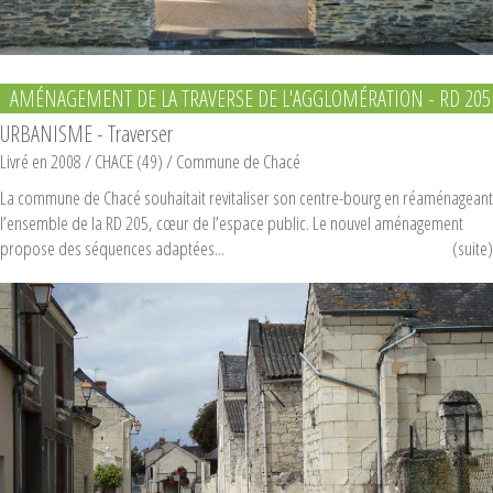
AMÉNAGEMENT DE LA TRAVERSE DE L'AGGLOMÉRATION - RD 205
URBANISME - Traverser
Livré en 2008
/ CHACE (49) /
Commune de Chacé
La commune de Chacé souhaitait revitaliser son centre-bourg en réaménageant
l’ensemble de la RD 205, cœur de l’espace public. Le nouvel aménagement
propose des séquences adaptées...
(suite)