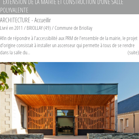
EXTENSION DE LA MAIRIE ET CONSTRUCTION D'UNE SALLE
POLYVALENTE
ARCHITECTURE - Accueillir
Livré en 2011
/ BRIOLLAY (49) /
Commune de Briollay
Afin de répondre à l’accessibilité aux PRM de l’ensemble de la mairie, le projet
d’origine consistait à installer un ascenseur qui permette à tous de se rendre
dans la salle du...
(suite)