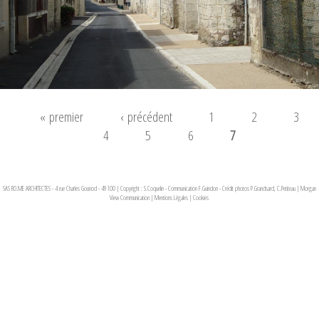
« premier
‹ précédent
1
2
3
4
5
6
7
SAS RO.ME ARCHITECTES - 4 rue Charles Gounod - 49100 | Copyright : S.Coquelin - Communication F.Guindon - Crédit photos P.Grandsard, C.Petiteau
|
Morgan
View Communication
|
Mentions Légales
|
Cookies