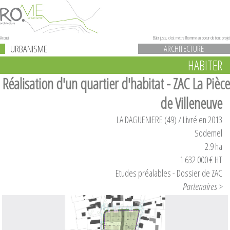
Accueil
Bâtir juste, c'est mettre l'homme au coeur de tout projet
URBANISME
ARCHITECTURE
HABITER
Réalisation d'un quartier d'habitat - ZAC La Pièce
de Villeneuve
LA DAGUENIERE (49) / Livré en 2013
Sodemel
2.9 ha
1 632 000 € HT
Etudes préalables - Dossier de ZAC
Partenaires >