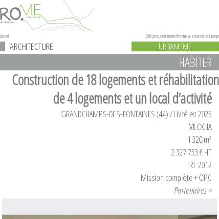
Accueil
Bâtir juste, c'est mettre l'homme au coeur de tout projet
ARCHITECTURE
URBANISME
HABITER
Construction de 18 logements et réhabilitation
de 4 logements et un local d’activité
GRANDCHAMPS-DES-FONTAINES (44) / Livré en 2025
VILOGIA
1 320 m²
2 327 733 € HT
RT 2012
Mission complète + OPC
Partenaires >