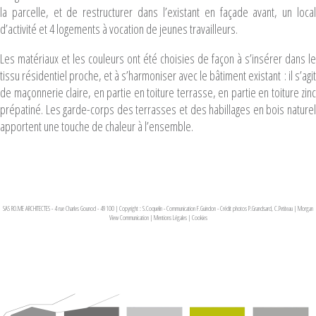
la parcelle, et de restructurer dans l’existant en façade avant, un local
d’activité et 4 logements à vocation de jeunes travailleurs.
Les matériaux et les couleurs ont été choisies de façon à s’insérer dans le
tissu résidentiel proche, et à s’harmoniser avec le bâtiment existant : il s’agit
de maçonnerie claire, en partie en toiture terrasse, en partie en toiture zinc
prépatiné. Les garde-corps des terrasses et des habillages en bois naturel
apportent une touche de chaleur à l’ensemble.
SAS RO.ME ARCHITECTES - 4 rue Charles Gounod - 49100 | Copyright : S.Coquelin - Communication F.Guindon - Crédit photos P.Grandsard, C.Petiteau
|
Morgan
View Communication
|
Mentions Légales
|
Cookies