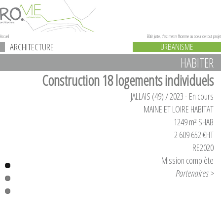
Accueil
Bâtir juste, c'est mettre l'homme au coeur de tout projet
ARCHITECTURE
URBANISME
HABITER
Construction 18 logements individuels
JALLAIS (49) / 2023 - En cours
MAINE ET LOIRE HABITAT
1249 m² SHAB
2 609 652 €HT
RE2020
Mission complète
Partenaires >