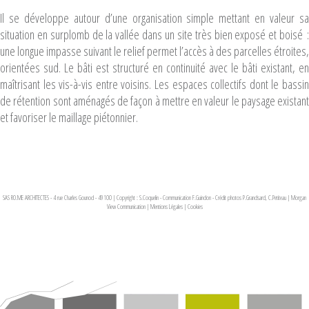
Il se développe autour d’une organisation simple mettant en valeur sa
situation en surplomb de la vallée dans un site très bien exposé et boisé :
une longue impasse suivant le relief permet l’accès à des parcelles étroites,
orientées sud. Le bâti est structuré en continuité avec le bâti existant, en
maîtrisant les vis-à-vis entre voisins. Les espaces collectifs dont le bassin
de rétention sont aménagés de façon à mettre en valeur le paysage existant
et favoriser le maillage piétonnier.
SAS RO.ME ARCHITECTES - 4 rue Charles Gounod - 49100 | Copyright : S.Coquelin - Communication F.Guindon - Crédit photos P.Grandsard, C.Petiteau
|
Morgan
View Communication
|
Mentions Légales
|
Cookies