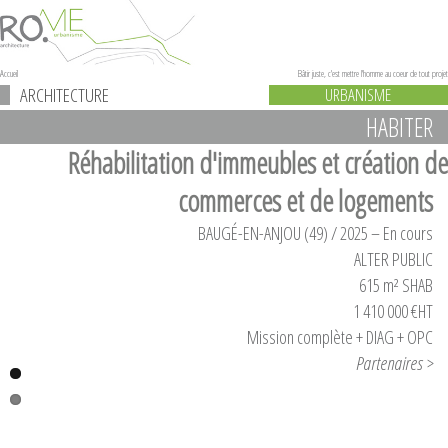
Accueil
Bâtir juste, c'est mettre l'homme au coeur de tout projet
ARCHITECTURE
URBANISME
HABITER
Réhabilitation d'immeubles et création de
commerces et de logements
BAUGÉ-EN-ANJOU (49) / 2025 – En cours
ALTER PUBLIC
615 m² SHAB
1 410 000 €HT
Mission complète + DIAG + OPC
Partenaires >