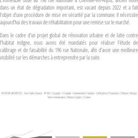
L’immeuble situé au 196 rue Nationale à Chemillé-en-Anjou, ancien hôtel
dans un état de dégradation important, est vacant depuis 2022 et a fait
l’objet d’une procédure de mise en sécurité par la commune. Il nécessite
aujourd’hui des travaux de réhabilitation pour une remise sur le marché.
Dans le cadre d’un projet global de rénovation urbaine et de lutte contre
l’habitat indigne, nous avons été mandatés pour réaliser l’étude de
calibrage et de faisabilité du 196 rue Nationale, afin d’avoir une meilleure
visibilité sur les démarches à entreprendre par la suite.
SAS RO.ME ARCHITECTES - 4 rue Charles Gounod - 49100 | Copyright : S.Coquelin - Communication F.Guindon - Crédit photos P.Grandsard, C.Petiteau
|
Morgan
View Communication
|
Mentions Légales
|
Cookies